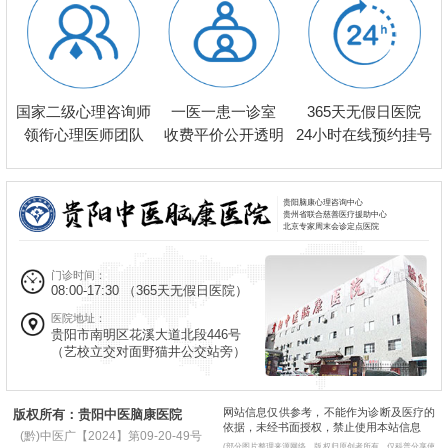
一医一患一诊室
国家二级心理咨询师
365天无假日医院
收费平价公开透明
领衔心理医师团队
24小时在线预约挂号
贵阳脑康心理咨询中心
贵州省联合慈善医疗援助中心
北京专家周末会诊定点医院
门诊时间：
08:00-17:30
（365天无假日医院）
医院地址：
贵阳市南明区花溪大道北段446号
（艺校立交对面野猫井公交站旁）
网站信息仅供参考，不能作为诊断及医疗的
版权所有：贵阳中医脑康医院
依据，未经书面授权，禁止使用本站信息
(黔)中医广【2024】第09-20-49号
(部分图片整理来源网络，版权归原创者所有，仅科普分享使