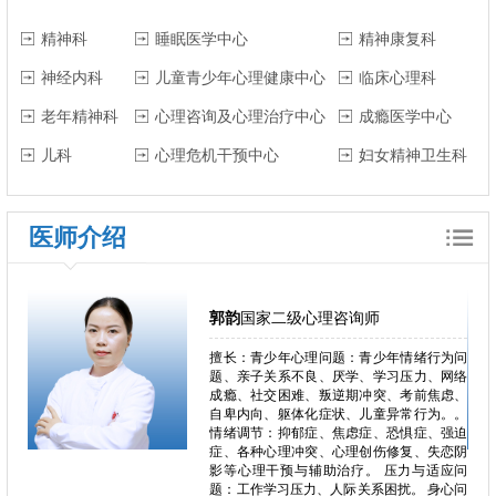
精神科
睡眠医学中心
精神康复科
神经内科
儿童青少年心理健康中心
临床心理科
老年精神科
心理咨询及心理治疗中心
成瘾医学中心
儿科
心理危机干预中心
妇女精神卫生科
医师介绍
郭韵
国家二级心理咨询师
郁、焦
擅长：青少年心理问题：青少年情绪行为问
独症、
题、亲子关系不良、厌学、学习压力、网络
恋、叛
成瘾、社交困难、叛逆期冲突、考前焦虑、
恐、人
自卑内向、躯体化症状、儿童异常行为。。
困难、
情绪调节：抑郁症、焦虑症、恐惧症、强迫
心理问
症、各种心理冲突、心理创伤修复、失恋阴
、心理
影等心理干预与辅助治疗。 压力与适应问
瘾、冲
题：工作学习压力、人际关系困扰。 身心问