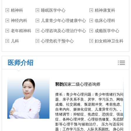
精神科
睡眠医学中心
精神康复科
神经内科
儿童青少年心理健康中心
临床心理科
老年精神科
心理咨询及心理治疗中心
成瘾医学中心
儿科
心理危机干预中心
妇女精神卫生科
医师介绍
郭韵
国家二级心理咨询师
郁、焦
擅长：青少年心理问题：青少年情绪行为问
独症、
题、亲子关系不良、厌学、学习压力、网络
恋、叛
成瘾、社交困难、叛逆期冲突、考前焦虑、
恐、人
自卑内向、躯体化症状、儿童异常行为。。
困难、
情绪调节：抑郁症、焦虑症、恐惧症、强迫
心理问
症、各种心理冲突、心理创伤修复、失恋阴
、心理
影等心理干预与辅助治疗。 压力与适应问
瘾、冲
题：工作学习压力、人际关系困扰。 身心问