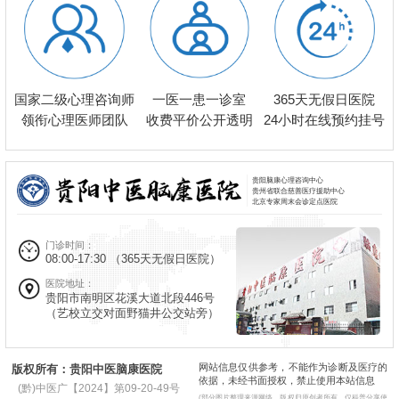
一医一患一诊室
国家二级心理咨询师
365天无假日医院
收费平价公开透明
领衔心理医师团队
24小时在线预约挂号
贵阳脑康心理咨询中心
贵州省联合慈善医疗援助中心
北京专家周末会诊定点医院
门诊时间：
08:00-17:30
（365天无假日医院）
医院地址：
贵阳市南明区花溪大道北段446号
（艺校立交对面野猫井公交站旁）
网站信息仅供参考，不能作为诊断及医疗的
版权所有：贵阳中医脑康医院
依据，未经书面授权，禁止使用本站信息
(黔)中医广【2024】第09-20-49号
(部分图片整理来源网络，版权归原创者所有，仅科普分享使