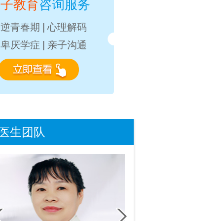
亲子教育
咨询服务
叛逆青春期
|
心理解码
自卑厌学症
|
亲子沟通
医生团队