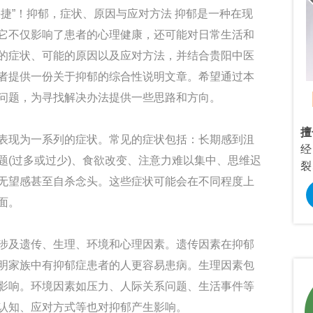
”！抑郁，症状、原因与应对方法 抑郁是一种在现
它不仅影响了患者的心理健康，还可能对日常生活和
的症状、可能的原因以及应对方法，并结合贵阳中医
者提供一份关于抑郁的综合性说明文章。希望通过本
Dr.龙正来
问题，为寻找解决办法提供一些思路和方向。
/主治医师
/心理咨询师
、焦虑症、恐惧
擅长：
情感婚烟咨询，青春期叛逆、考
擅
现为一系列的症状。常见的症状包括：长期感到沮
、强迫症、神经
试焦虑，社交恐惧，焦虑抑郁等心理问
经
题(过多或过少)、食欲改变、注意力难以集中、思维迟
心理疾病。
题研究。
裂
无望感甚至自杀念头。这些症状可能会在不同程度上
预约挂号
在线咨询
预约挂号
面。
及遗传、生理、环境和心理因素。遗传因素在抑郁
明家族中有抑郁症患者的人更容易患病。生理因素包
影响。环境因素如压力、人际关系问题、生活事件等
认知、应对方式等也对抑郁产生影响。