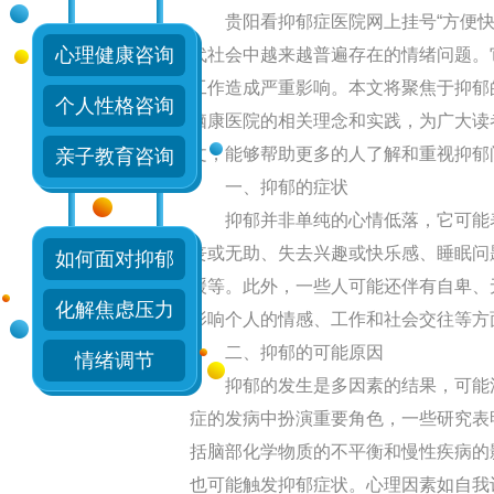
贵阳看抑郁症医院网上挂号“方便快捷
心理健康咨询
代社会中越来越普遍存在的情绪问题。
工作造成严重影响。本文将聚焦于抑郁
个人性格咨询
脑康医院的相关理念和实践，为广大读
Dr.薛连花
文，能够帮助更多的人了解和重视抑郁
亲子教育咨询
一、抑郁的症状
擅长：
对失眠、抑郁症
抑郁并非单纯的心情低落，它可能表
症、精神障碍、躁狂症
丧或无助、失去兴趣或快乐感、睡眠问
如何面对抑郁
衰弱、心理障碍等精神
缓等。此外，一些人可能还伴有自卑、
在线咨询
化解焦虑压力
影响个人的情感、工作和社会交往等方
二、抑郁的可能原因
情绪调节
抑郁的发生是多因素的结果，可能涉
症的发病中扮演重要角色，一些研究表
括脑部化学物质的不平衡和慢性疾病的
也可能触发抑郁症状。心理因素如自我