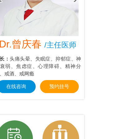
Dr.曾庆春
Dr.叶东
/主任医师
/首
长：
头痛头晕、失眠症、抑郁症、神
擅长：
情绪管理：抑郁
衰弱、焦虑症、心理障碍、精神分
强迫思维等；个人成长
、戒酒、戒网瘾
交障碍、职场压力
在线咨询
预约挂号
在线咨询