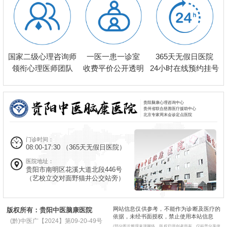
一医一患一诊室
国家二级心理咨询师
365天无假日医院
收费平价公开透明
领衔心理医师团队
24小时在线预约挂号
贵阳脑康心理咨询中心
贵州省联合慈善医疗援助中心
北京专家周末会诊定点医院
门诊时间：
08:00-17:30
（365天无假日医院）
医院地址：
贵阳市南明区花溪大道北段446号
（艺校立交对面野猫井公交站旁）
网站信息仅供参考，不能作为诊断及医疗的
版权所有：贵阳中医脑康医院
依据，未经书面授权，禁止使用本站信息
(黔)中医广【2024】第09-20-49号
(部分图片整理来源网络，版权归原创者所有，仅科普分享使