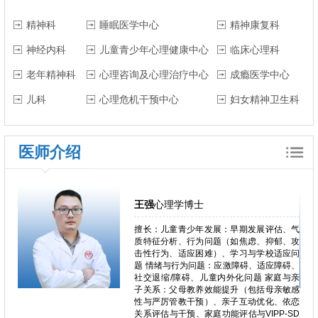
精神科
睡眠医学中心
精神康复科
神经内科
儿童青少年心理健康中心
临床心理科
老年精神科
心理咨询及心理治疗中心
成瘾医学中心
儿科
心理危机干预中心
妇女精神卫生科
医师介绍
王强
心理学博士
行为问
擅长：儿童青少年发展：早期发展评估、气
、网络
质特征分析、行为问题（如焦虑、抑郁、攻
焦虑、
击性行为、适应困难）、学习与学校适应问
为。。
题 情绪与行为问题：应激障碍、适应障碍、
、强迫
社交退缩/障碍、儿童内外化问题 家庭与亲
失恋阴
子关系：父母教养效能提升（包括母亲敏感
适应问
性与严厉管教干预）、亲子互动优化、依恋
身心问
关系评估与干预、家庭功能评估与VIPP-SD