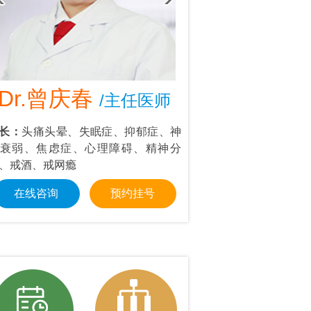
Dr.曾庆春
Dr.叶东
/主任医师
/首
长：
头痛头晕、失眠症、抑郁症、神
擅长：
情绪管理：抑郁
衰弱、焦虑症、心理障碍、精神分
强迫思维等；个人成长
、戒酒、戒网瘾
交障碍、职场压力
在线咨询
预约挂号
在线咨询