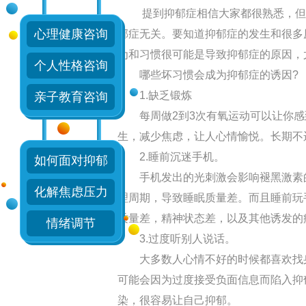
提到抑郁症相信大家都很熟悉，但也
心理健康咨询
郁症无关。要知道抑郁症的发生和很多
为和习惯很可能是导致抑郁症的原因，
个人性格咨询
哪些坏习惯会成为抑郁症的诱因?
Dr.薛连花
1.缺乏锻炼
亲子教育咨询
每周做2到3次有氧运动可以让你感
擅长：
对失眠、抑郁症
生，减少焦虑，让人心情愉悦。长期不
症、精神障碍、躁狂症
2.睡前沉迷手机。
如何面对抑郁
衰弱、心理障碍等精神
手机发出的光刺激会影响褪黑激素的
在线咨询
化解焦虑压力
理周期，导致睡眠质量差。而且睡前玩
质量差，精神状态差，以及其他诱发的
情绪调节
3.过度听别人说话。
大多数人心情不好的时候都喜欢找身
可能会因为过度接受负面信息而陷入抑
染，很容易让自己抑郁。