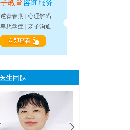
亲子教育
咨询服务
叛逆青春期
|
心理解码
自卑厌学症
|
亲子沟通
医生团队