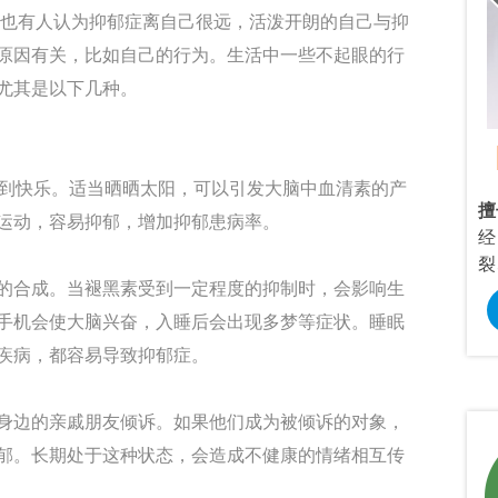
有人认为抑郁症离自己很远，活泼开朗的自己与抑
原因有关，比如自己的行为。生活中一些不起眼的行
尤其是以下几种。
Dr.龙正来
/主治医师
/心理咨询师
到快乐。适当晒晒太阳，可以引发大脑中血清素的产
、焦虑症、恐惧
擅长：
情感婚烟咨询，青春期叛逆、考
擅
运动，容易抑郁，增加抑郁患病率。
、强迫症、神经
试焦虑，社交恐惧，焦虑抑郁等心理问
经
心理疾病。
题研究。
裂
合成。当褪黑素受到一定程度的抑制时，会影响生
预约挂号
在线咨询
预约挂号
手机会使大脑兴奋，入睡后会出现多梦等症状。睡眠
疾病，都容易导致抑郁症。
边的亲戚朋友倾诉。如果他们成为被倾诉的对象，
郁。长期处于这种状态，会造成不健康的情绪相互传