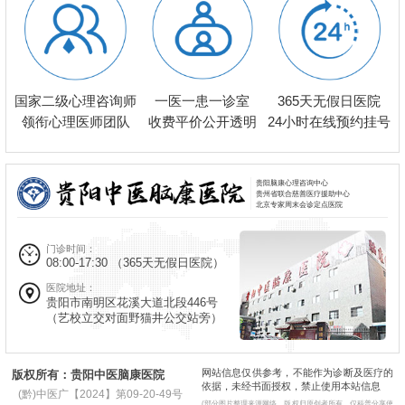
一医一患一诊室
国家二级心理咨询师
365天无假日医院
收费平价公开透明
领衔心理医师团队
24小时在线预约挂号
贵阳脑康心理咨询中心
贵州省联合慈善医疗援助中心
北京专家周末会诊定点医院
门诊时间：
08:00-17:30
（365天无假日医院）
医院地址：
贵阳市南明区花溪大道北段446号
（艺校立交对面野猫井公交站旁）
网站信息仅供参考，不能作为诊断及医疗的
版权所有：贵阳中医脑康医院
依据，未经书面授权，禁止使用本站信息
(黔)中医广【2024】第09-20-49号
(部分图片整理来源网络，版权归原创者所有，仅科普分享使