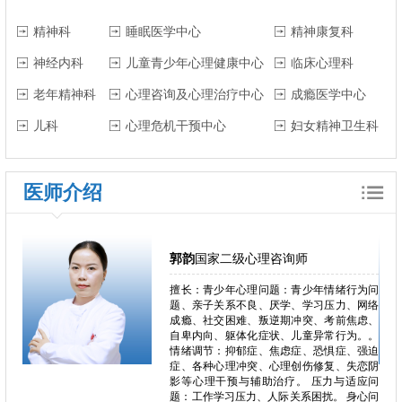
精神科
睡眠医学中心
精神康复科
神经内科
儿童青少年心理健康中心
临床心理科
老年精神科
心理咨询及心理治疗中心
成瘾医学中心
儿科
心理危机干预中心
妇女精神卫生科
医师介绍
郭韵
国家二级心理咨询师
郁、焦
擅长：青少年心理问题：青少年情绪行为问
独症、
题、亲子关系不良、厌学、学习压力、网络
恋、叛
成瘾、社交困难、叛逆期冲突、考前焦虑、
恐、人
自卑内向、躯体化症状、儿童异常行为。。
困难、
情绪调节：抑郁症、焦虑症、恐惧症、强迫
心理问
症、各种心理冲突、心理创伤修复、失恋阴
、心理
影等心理干预与辅助治疗。 压力与适应问
瘾、冲
题：工作学习压力、人际关系困扰。 身心问