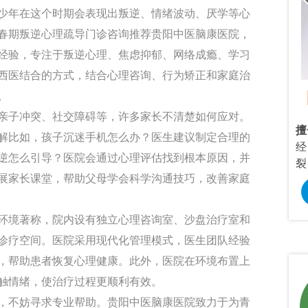
少年在这个时期会表现出叛逆、情绪波动、厌学等心
春期叛逆心理疏导门诊咨询推荐贵阳中医脑康医院，
经验，专注于叛逆心理、焦虑抑郁、网络成瘾、学习
西医结合的方式，结合心理咨询、行为矫正和家庭治
Dr.龙正来
。
/主治医师
/心理咨询师
亲子冲突、社交障碍等，许多家长不清楚如何应对。
、焦虑症、恐惧
擅长：
情感婚烟咨询，青春期叛逆、考
擅
解比如，孩子沉迷手机怎么办？医生建议制定合理的
、强迫症、神经
试焦虑，社交恐惧，焦虑抑郁等心理问
经
逆怎么引导？医院会通过心理评估找到根本原因，并
心理疾病。
题研究。
裂
展家长课堂，帮助父母学会科学沟通技巧，改善家庭
预约挂号
在线咨询
预约挂号
环境著称，院内设有独立心理咨询室、沙盘治疗室和
诊疗空间。医院采用现代化管理模式，医生团队经验
，帮助患者恢复心理健康。此外，医院在环境布置上
触情绪，使治疗过程更顺利有效。
，不妨寻求专业帮助。贵阳中医脑康医院致力于为青