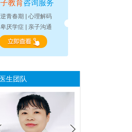
亲子教育
咨询服务
叛逆青春期
|
心理解码
自卑厌学症
|
亲子沟通
医生团队