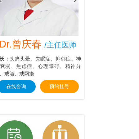
Dr.曾庆春
Dr.叶东
/主任医师
/首
长：
头痛头晕、失眠症、抑郁症、神
擅长：
情绪管理：抑郁
衰弱、焦虑症、心理障碍、精神分
强迫思维等；个人成长
、戒酒、戒网瘾
交障碍、职场压力
在线咨询
预约挂号
在线咨询