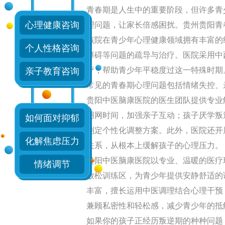
青春期是人生中的重要阶段，但许多青
心理健康咨询
理问题，让家长倍感困扰。贵州贵阳青
该院在青少年心理健康领域拥有丰富的
个人性格咨询
障碍等问题的疏导与治疗。医院采用中
Dr.薛连花
疗，帮助青少年平稳度过这一特殊时期
亲子教育咨询
常见的青春期心理问题包括情绪失控、
擅长：
对失眠、抑郁症
贵阳中医脑康医院的医生团队提供专业
症、精神障碍、躁狂症
用网时间，加强亲子互动；孩子厌学叛
如何面对抑郁
衰弱、心理障碍等精神
制定个性化调整方案。此外，医院还开
在线咨询
化解焦虑压力
关系，从根本上缓解孩子的心理压力。
贵阳中医脑康医院以专业、温暖的医疗
情绪调节
放松训练区，为青少年提供安静舒适的
丰富，擅长运用中医调理结合心理干预
兼顾私密性和轻松感，减少青少年的抵
如果你的孩子正经历叛逆期的种种问题