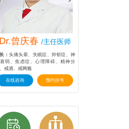
Dr.曾庆春
Dr.叶东
/主任医师
/首
长：
头痛头晕、失眠症、抑郁症、神
擅长：
情绪管理：抑郁
衰弱、焦虑症、心理障碍、精神分
强迫思维等；个人成长
、戒酒、戒网瘾
交障碍、职场压力
在线咨询
预约挂号
在线咨询