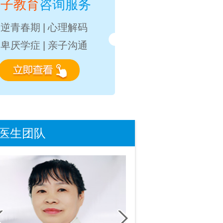
亲子教育
咨询服务
叛逆青春期
|
心理解码
自卑厌学症
|
亲子沟通
医生团队