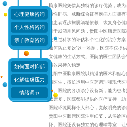
脑康医院凭借其独特的诊疗优势，成为
心理健康咨询
精性肝病、戒断综合征等疾病方面拥有
助患者逐步摆脱酒精依赖，恢复身心健
个人性格咨询
对于戒酒常见问题，贵阳中医脑康医院
Dr.薛连花
院通过科学的评估和个性化的治疗方案
亲子教育咨询
如何防止复饮”这一难题，医院不仅提
擅长：
对失眠、抑郁症
立健康的生活方式。医院的医生团队会
症、精神障碍、躁狂症
酒效果持久稳定。
如何面对抑郁
衰弱、心理障碍等精神
贵阳中医脑康医院以精湛的医术和贴心
在线咨询
化解焦虑压力
酒医生，擅长运用中医药调理和现代医
态。医院的各项诊疗设备新，能为患者
情绪调节
续康复，医院都能提供的医疗支持，助
医院环境同样令人舒心，宽敞明亮的诊
贵阳中医脑康医院注重细节，从候诊区
怀。医院还设有独立的心理辅导室，让