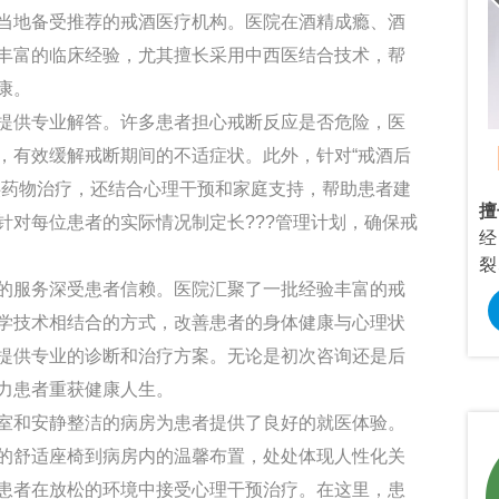
当地备受推荐的戒酒医疗机构。医院在酒精成瘾、酒
丰富的临床经验，尤其擅长采用中西医结合技术，帮
康。
提供专业解答。许多患者担心戒断反应是否危险，医
Dr.龙正来
，有效缓解戒断期间的不适症状。此外，针对“戒酒后
/主治医师
/心理咨询师
供药物治疗，还结合心理干预和家庭支持，帮助患者建
、焦虑症、恐惧
擅长：
情感婚烟咨询，青春期叛逆、考
擅
针对每位患者的实际情况制定长???管理计划，确保戒
、强迫症、神经
试焦虑，社交恐惧，焦虑抑郁等心理问
经
心理疾病。
题研究。
裂
的服务深受患者信赖。医院汇聚了一批经验丰富的戒
预约挂号
在线咨询
预约挂号
学技术相结合的方式，改善患者的身体健康与心理状
提供专业的诊断和治疗方案。无论是初次咨询还是后
力患者重获健康人生。
室和安静整洁的病房为患者提供了良好的就医体验。
的舒适座椅到病房内的温馨布置，处处体现人性化关
患者在放松的环境中接受心理干预治疗。在这里，患