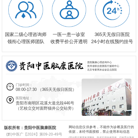
一医一患一诊室
国家二级心理咨询师
365天无假日医院
收费平价公开透明
领衔心理医师团队
24小时在线预约挂号
贵阳脑康心理咨询中心
贵州省联合慈善医疗援助中心
北京专家周末会诊定点医院
门诊时间：
08:00-17:30
（365天无假日医院）
医院地址：
贵阳市南明区花溪大道北段446号
（艺校立交对面野猫井公交站旁）
网站信息仅供参考，不能作为诊断及医疗的
版权所有：贵阳中医脑康医院
依据，未经书面授权，禁止使用本站信息
(黔)中医广【2024】第09-20-49号
(部分图片整理来源网络，版权归原创者所有，仅科普分享使