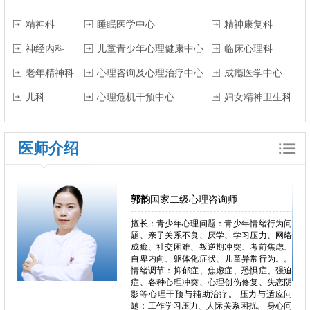
精神科
睡眠医学中心
精神康复科
神经内科
儿童青少年心理健康中心
临床心理科
老年精神科
心理咨询及心理治疗中心
成瘾医学中心
儿科
心理危机干预中心
妇女精神卫生科
医师介绍
郭韵
国家二级心理咨询师
郁、焦
擅长：青少年心理问题：青少年情绪行为问
独症、
题、亲子关系不良、厌学、学习压力、网络
恋、叛
成瘾、社交困难、叛逆期冲突、考前焦虑、
恐、人
自卑内向、躯体化症状、儿童异常行为。。
困难、
情绪调节：抑郁症、焦虑症、恐惧症、强迫
心理问
症、各种心理冲突、心理创伤修复、失恋阴
、心理
影等心理干预与辅助治疗。 压力与适应问
瘾、冲
题：工作学习压力、人际关系困扰。 身心问