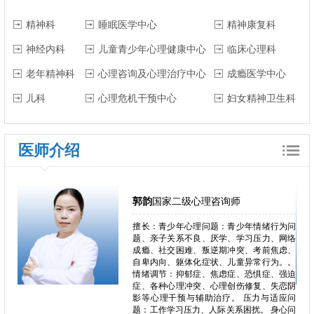
精神科
睡眠医学中心
精神康复科
神经内科
儿童青少年心理健康中心
临床心理科
老年精神科
心理咨询及心理治疗中心
成瘾医学中心
儿科
心理危机干预中心
妇女精神卫生科
医师介绍
郭韵
国家二级心理咨询师
郁、焦
擅长：青少年心理问题：青少年情绪行为问
独症、
题、亲子关系不良、厌学、学习压力、网络
恋、叛
成瘾、社交困难、叛逆期冲突、考前焦虑、
恐、人
自卑内向、躯体化症状、儿童异常行为。。
困难、
情绪调节：抑郁症、焦虑症、恐惧症、强迫
心理问
症、各种心理冲突、心理创伤修复、失恋阴
、心理
影等心理干预与辅助治疗。 压力与适应问
瘾、冲
题：工作学习压力、人际关系困扰。 身心问