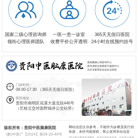
一医一患一诊室
国家二级心理咨询师
365天无假日医院
收费平价公开透明
领衔心理医师团队
24小时在线预约挂号
贵阳脑康心理咨询中心
贵州省联合慈善医疗援助中心
北京专家周末会诊定点医院
门诊时间：
08:00-17:30
（365天无假日医院）
医院地址：
贵阳市南明区花溪大道北段446号
（艺校立交对面野猫井公交站旁）
网站信息仅供参考，不能作为诊断及医疗的
版权所有：贵阳中医脑康医院
依据，未经书面授权，禁止使用本站信息
(黔)中医广【2024】第09-20-49号
(部分图片整理来源网络，版权归原创者所有，仅科普分享使