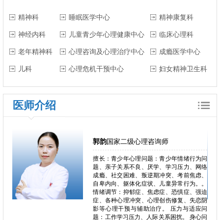
精神科
睡眠医学中心
精神康复科
神经内科
儿童青少年心理健康中心
临床心理科
老年精神科
心理咨询及心理治疗中心
成瘾医学中心
儿科
心理危机干预中心
妇女精神卫生科
医师介绍
郭韵
国家二级心理咨询师
郁、焦
擅长：青少年心理问题：青少年情绪行为问
独症、
题、亲子关系不良、厌学、学习压力、网络
恋、叛
成瘾、社交困难、叛逆期冲突、考前焦虑、
恐、人
自卑内向、躯体化症状、儿童异常行为。。
困难、
情绪调节：抑郁症、焦虑症、恐惧症、强迫
心理问
症、各种心理冲突、心理创伤修复、失恋阴
、心理
影等心理干预与辅助治疗。 压力与适应问
瘾、冲
题：工作学习压力、人际关系困扰。 身心问