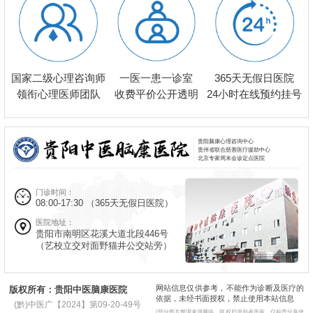
一医一患一诊室
国家二级心理咨询师
365天无假日医院
收费平价公开透明
领衔心理医师团队
24小时在线预约挂号
贵阳脑康心理咨询中心
贵州省联合慈善医疗援助中心
北京专家周末会诊定点医院
门诊时间：
08:00-17:30
（365天无假日医院）
医院地址：
贵阳市南明区花溪大道北段446号
（艺校立交对面野猫井公交站旁）
网站信息仅供参考，不能作为诊断及医疗的
版权所有：贵阳中医脑康医院
依据，未经书面授权，禁止使用本站信息
(黔)中医广【2024】第09-20-49号
(部分图片整理来源网络，版权归原创者所有，仅科普分享使