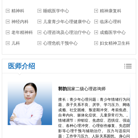
精神科
睡眠医学中心
精神康复科
神经内科
儿童青少年心理健康中心
临床心理科
老年精神科
心理咨询及心理治疗中心
成瘾医学中心
儿科
心理危机干预中心
妇女精神卫生科
医师介绍
郭韵
国家二级心理咨询师
郁、焦
擅长：青少年心理问题：青少年情绪行为问
独症、
题、亲子关系不良、厌学、学习压力、网络
恋、叛
成瘾、社交困难、叛逆期冲突、考前焦虑、
恐、人
自卑内向、躯体化症状、儿童异常行为。。
困难、
情绪调节：抑郁症、焦虑症、恐惧症、强迫
心理问
症、各种心理冲突、心理创伤修复、失恋阴
、心理
影等心理干预与辅助治疗。 压力与适应问
瘾、冲
题：工作学习压力、人际关系困扰。 身心问