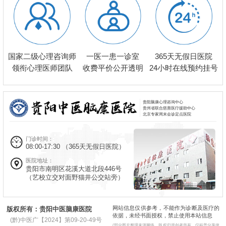
一医一患一诊室
国家二级心理咨询师
365天无假日医院
收费平价公开透明
领衔心理医师团队
24小时在线预约挂号
贵阳脑康心理咨询中心
贵州省联合慈善医疗援助中心
北京专家周末会诊定点医院
门诊时间：
08:00-17:30
（365天无假日医院）
医院地址：
贵阳市南明区花溪大道北段446号
（艺校立交对面野猫井公交站旁）
网站信息仅供参考，不能作为诊断及医疗的
版权所有：贵阳中医脑康医院
依据，未经书面授权，禁止使用本站信息
(黔)中医广【2024】第09-20-49号
(部分图片整理来源网络，版权归原创者所有，仅科普分享使