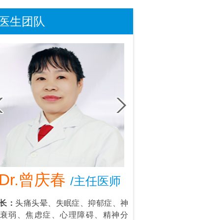
医生团队
Dr.曾庆春
Dr.叶东
/主任医师
/首
长：
头痛头晕、失眠症、抑郁症、神
擅长：
情绪管理：抑郁
衰弱、焦虑症、心理障碍、精神分
强迫思维等；个人成长