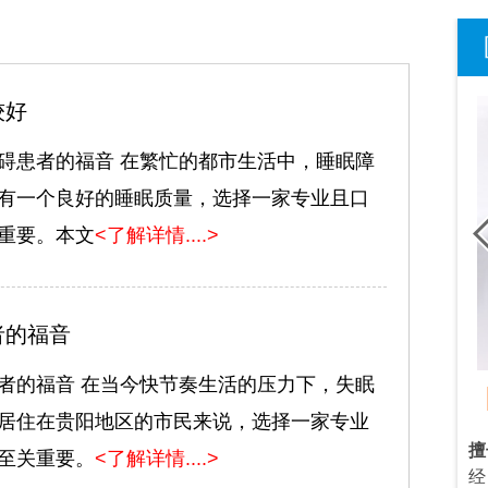
较好
碍患者的福音 在繁忙的都市生活中，睡眠障
有一个良好的睡眠质量，选择一家专业且口
重要。本文
<了解详情....>
者的福音
者的福音 在当今快节奏生活的压力下，失眠
Dr.龙正来
/主治医师
/心理咨询师
居住在贵阳地区的市民来说，选择一家专业
、焦虑症、恐惧
擅长：
情感婚烟咨询，青春期叛逆、考
擅
至关重要。
<了解详情....>
、强迫症、神经
试焦虑，社交恐惧，焦虑抑郁等心理问
经