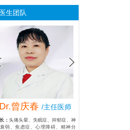
医生团队
Dr.曾庆春
Dr.叶东
/主任医师
/首
长：
头痛头晕、失眠症、抑郁症、神
擅长：
情绪管理：抑郁
衰弱、焦虑症、心理障碍、精神分
强迫思维等；个人成长