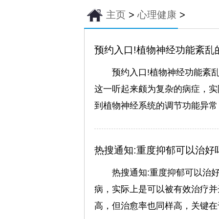
主页
>
心理健康
>
预约入口!植物神经功能紊乱
预约入口!植物神经功能紊
这一听起来颇为复杂的病症，实
到植物神经系统的调节功能异常
热搜通知:重度抑郁可以治好
热搜通知:重度抑郁可以治
Dr.薛连花
病，实际上是可以被有效治疗并
擅长：
对失眠、抑郁症
高，但治愈率也同样高，关键在
症、精神障碍、躁狂症