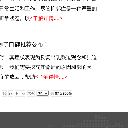
日常生活和工作。尽管抑郁症是一种严重的
正常状态。以
<了解详情....>
题了口碑推荐公布！
碍，其症状表现为反复出现强迫观念和强迫
质，我们需要探究其背后的原因和影响因
症的成因，帮助
<了解详情....>
96
97
下一页
末页
共
97
页
965
条