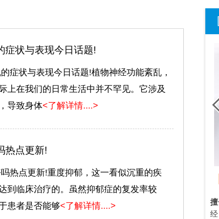
的症状与表现今日话题!
乱的症状与表现今日话题!植物神经功能紊乱，
际上在我们的日常生活中并不罕见。它涉及
，导致身体
<了解详情....>
吗热点更新!
好吗热点更新!重度抑郁，这一看似沉重的疾
Dr.龙正来
/主治医师
/心理咨询师
达到临床治疗的。虽然抑郁症的复发率较
、焦虑症、恐惧
擅长：
情感婚烟咨询，青春期叛逆、考
擅
于患者是否能够
<了解详情....>
、强迫症、神经
试焦虑，社交恐惧，焦虑抑郁等心理问
经