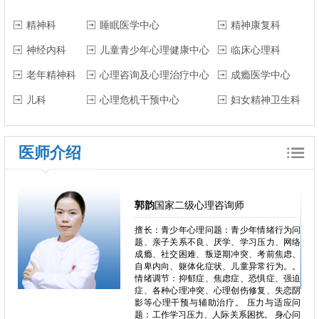
精神科
睡眠医学中心
精神康复科
神经内科
儿童青少年心理健康中心
临床心理科
老年精神科
心理咨询及心理治疗中心
成瘾医学中心
儿科
心理危机干预中心
妇女精神卫生科
医师介绍
王强
心理学博士
行为问
擅长：儿童青少年发展：早期发展评估、气
、网络
质特征分析、行为问题（如焦虑、抑郁、攻
焦虑、
击性行为、适应困难）、学习与学校适应问
为。。
题 情绪与行为问题：应激障碍、适应障碍、
、强迫
社交退缩/障碍、儿童内外化问题 家庭与亲
失恋阴
子关系：父母教养效能提升（包括母亲敏感
适应问
性与严厉管教干预）、亲子互动优化、依恋
身心问
关系评估与干预、家庭功能评估与VIPP-SD