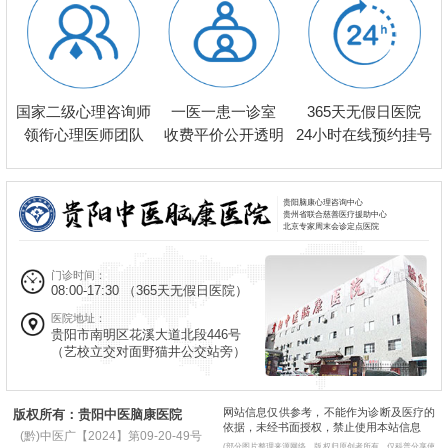
一医一患一诊室
国家二级心理咨询师
365天无假日医院
收费平价公开透明
领衔心理医师团队
24小时在线预约挂号
贵阳脑康心理咨询中心
贵州省联合慈善医疗援助中心
北京专家周末会诊定点医院
门诊时间：
08:00-17:30
（365天无假日医院）
医院地址：
贵阳市南明区花溪大道北段446号
（艺校立交对面野猫井公交站旁）
网站信息仅供参考，不能作为诊断及医疗的
版权所有：贵阳中医脑康医院
依据，未经书面授权，禁止使用本站信息
(黔)中医广【2024】第09-20-49号
(部分图片整理来源网络，版权归原创者所有，仅科普分享使