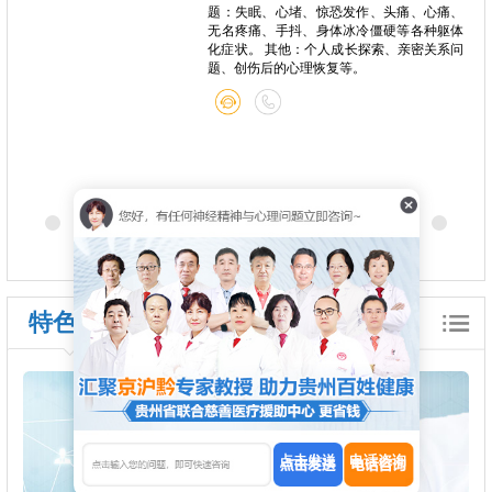
心痛、
视频反馈干预 精神心理问题：儿童青少年焦
种躯体
虑症、抑郁症、强迫症、特定恐惧症、睡眠
关系问
障碍、躯体化症状、疑病倾向、精神分裂症
康复期支持等 个人成长：青少年职业规划、
自我认知提升、人生目标设定（短期/中期/
长期）
特色诊疗
点击发送
电话咨询