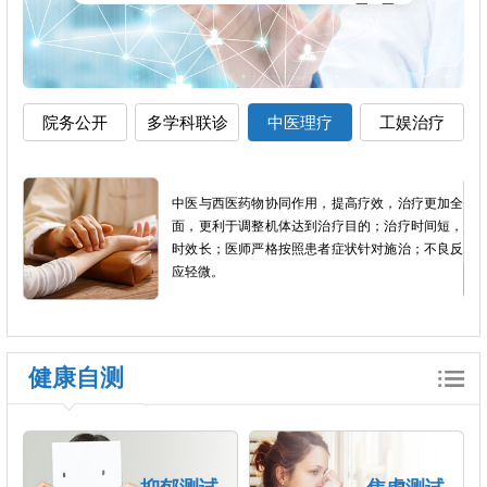
院务公开
多学科联诊
中医理疗
工娱治疗
加全
组织患者进行适当的生产劳动和文娱体育活动，促
短，
进疾病康复。临床上作为辅助治疗的手段，尤其是
良反
在慢性精神病人人格障碍，智能低下的患者当中，
工娱治疗是一个非常重要的治疗方法。
健康自测