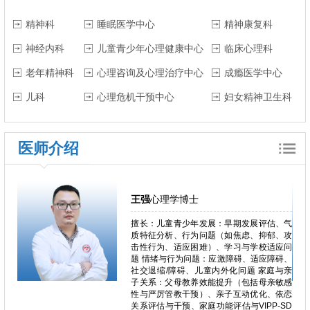
精神科
睡眠医学中心
精神康复科
神经内科
儿童青少年心理健康中心
临床心理科
老年精神科
心理咨询及心理治疗中心
成瘾医学中心
儿科
心理危机干预中心
妇女精神卫生科
医师介绍
王强
心理学博士
行为问
擅长：儿童青少年发展：早期发展评估、气
、网络
质特征分析、行为问题（如焦虑、抑郁、攻
焦虑、
击性行为、适应困难）、学习与学校适应问
为。。
题 情绪与行为问题：应激障碍、适应障碍、
、强迫
社交退缩/障碍、儿童内外化问题 家庭与亲
失恋阴
子关系：父母教养效能提升（包括母亲敏感
适应问
性与严厉管教干预）、亲子互动优化、依恋
身心问
关系评估与干预、家庭功能评估与VIPP-SD