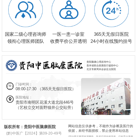
一医一患一诊室
国家二级心理咨询师
365天无假日医院
收费平价公开透明
领衔心理医师团队
24小时在线预约挂号
贵阳脑康心理咨询中心
贵州省联合慈善医疗援助中心
北京专家周末会诊定点医院
门诊时间：
08:00-17:30
（365天无假日医院）
医院地址：
贵阳市南明区花溪大道北段446号
（艺校立交对面野猫井公交站旁）
网站信息仅供参考，不能作为诊断及医疗的
版权所有：贵阳中医脑康医院
依据，未经书面授权，禁止使用本站信息
(黔)中医广【2024】第09-20-49号
(部分图片整理来源网络，版权归原创者所有，仅科普分享使